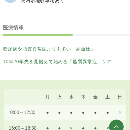
院内敷地駐車場あり
医療情報
糖尿病や脂質異常症よりも多い「高血圧」
10年20年先を見据えて始める「脂質異常症」ケア
月
火
水
木
金
土
日
9:00～12:30
●
●
●
●
●
●
×
16:00～18:30
●
●
×
●
●
×
×