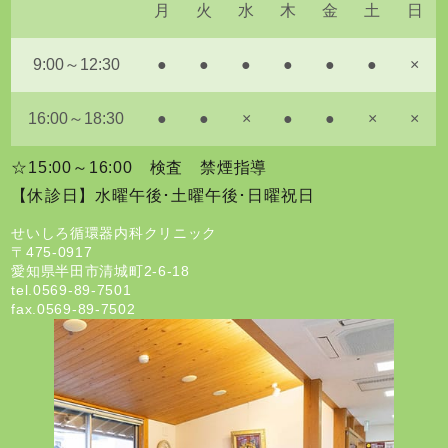
月
火
水
木
金
土
日
9:00～12:30
●
●
●
●
●
●
×
16:00～18:30
●
●
×
●
●
×
×
☆15:00～16:00 検査 禁煙指導
【休診日】水曜午後･土曜午後･日曜祝日
せいしろ循環器内科クリニック
〒475-0917
愛知県半田市清城町2-6-18
tel.
0569-89-7501
fax.0569-89-7502