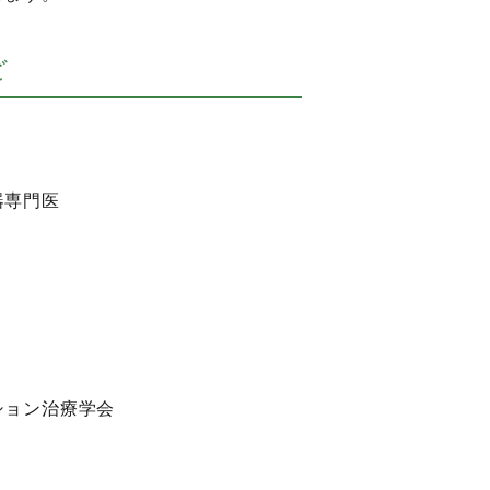
ど
器専門医
ション治療学会