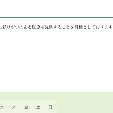
に頼りがいのある医療を提供することを目標としております
水
木
金
土
日