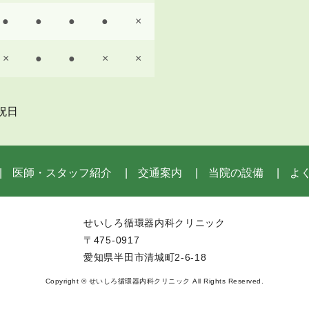
●
●
●
●
×
×
●
●
×
×
祝日
医師・スタッフ紹介
交通案内
当院の設備
よ
せいしろ循環器内科クリニック
〒475-0917
愛知県半田市清城町2-6-18
Copyright © せいしろ循環器内科クリニック All Rights Reserved.